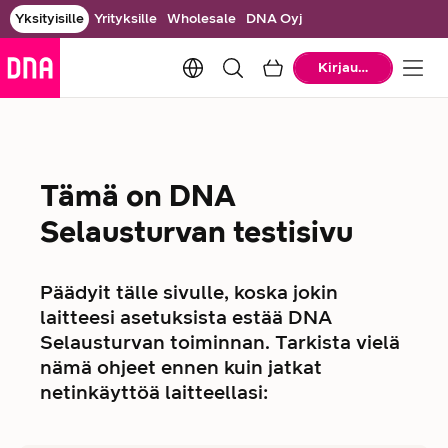
Yksityisille
Yrityksille
Wholesale
DNA Oyj
Change language. Current languag
Ostoskori
Kirjaudu
Tämä on DNA
Selausturvan testisivu
Päädyit tälle sivulle, koska jokin
laitteesi asetuksista estää DNA
Selausturvan toiminnan. Tarkista vielä
nämä ohjeet ennen kuin jatkat
netinkäyttöä laitteellasi: